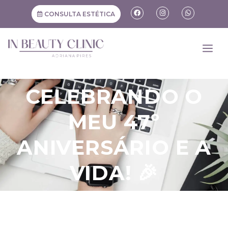
CONSULTA ESTÉTICA
CELEBRANDO O
MEU 47º
ANIVERSÁRIO E A
VIDA! 🎉