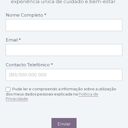
experiência única de cuidado e bem-estar.
Formulário
Nome Completo
*
marcação
de
consultas
Email
*
Contacto Telefónico
*
Pude ler e compreendo a informação sobre a utilização
dos meus dados pessoais explicada na
Política de
Privacidade
.
Enviar