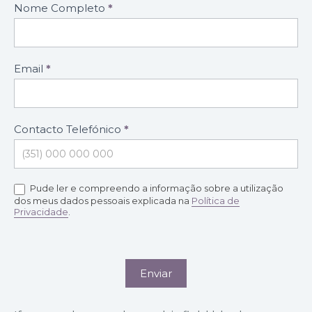
Formulário
Nome Completo
*
marcação
de
consultas
Email
*
Contacto Telefónico
*
Pude ler e compreendo a informação sobre a utilização
dos meus dados pessoais explicada na
Política de
Privacidade
.
Enviar