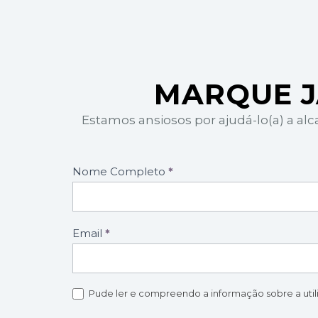
MARQUE J
Estamos ansiosos por ajudá-lo(a) a al
Formulário
Nome Completo
*
marcação
de
consultas
Email
*
Pude ler e compreendo a informação sobre a uti