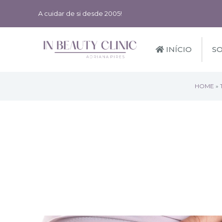
A cuidar de si desde 2005!
INÍCIO
S
HOME
»