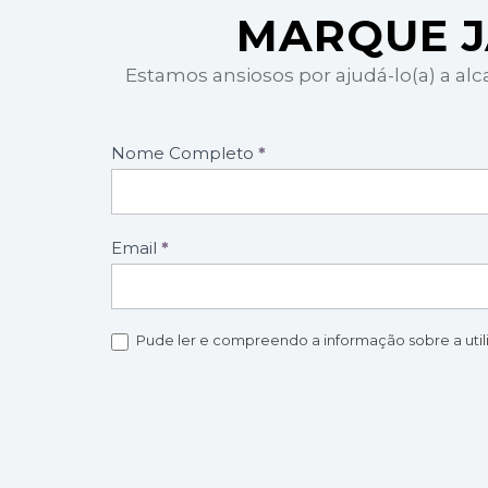
MARQUE J
Estamos ansiosos por ajudá-lo(a) a al
Formulário
Nome Completo
*
marcação
de
consultas
Email
*
Pude ler e compreendo a informação sobre a uti