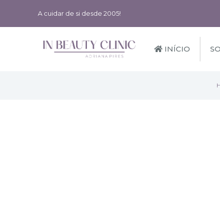
A cuidar de si desde 2005!
INÍCIO
S