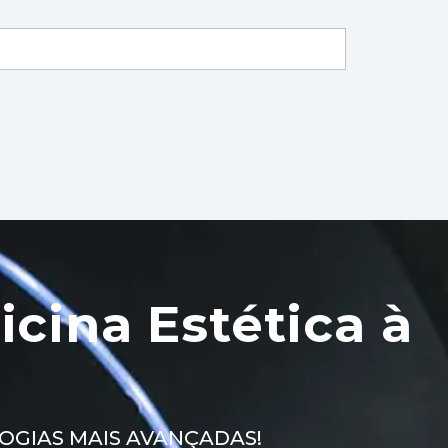
cina Estética à
GIAS MAIS AVANÇADAS!