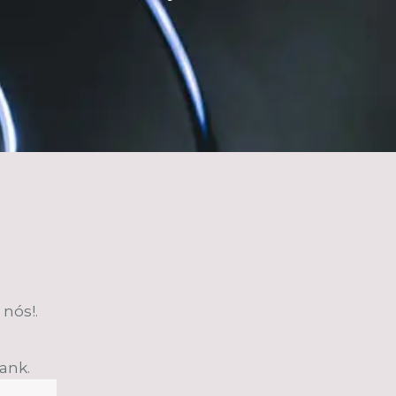
nós!.
lank.