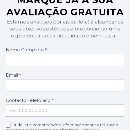
AVALIAÇÃO GRATUITA
Estamos ansiosos por ajudá-lo(a) a alcançar os
seus objetivos estéticos e proporcionar uma
experiência única de cuidado e bem-estar.
Formulário
Nome Completo
*
marcação
de
consultas
Email
*
Contacto Telefónico
*
Pude ler e compreendo a informação sobre a utilização
dos meus dados pessoais explicada na
Política de